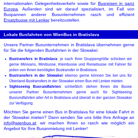
internationalen Gelegenheitsverkehr sowie für
Busreisen in ganz
Europa
. Außerden sind wir darauf spezialisiert, im Fall von
Buspannen anderer Busunternehmen rasch und effizient
Ersatzbusse mit Lenker
bereitzustellen.
Lokale Busfahrten von WienBus in Bratislava
Unsere Partner Busunternehmen in Bratislava übernehmen gerne
für Sie die folgenden Busfahrten in der Slowakei:
Bustransfers in Bratislava
: je nach Ihrer Gruppengröße schicken wir
gerne Minivans, Minibusse, Kleinbusse und Reisebusse mit Fahrer für
jeden von Ihnen benötigten Bustransfer in Bratislava.
Bustransfers in der Slowakei
: ebenso gerne können Sie bei uns für
Überland-Bustransfers in der Slowakei einen Bus mit Lenker mieten.
Sightseeing Busrundfahrten
: schließlich stehen Ihnen die Busse
unserer Partner Busunternehmen gerne auch für Sightseeing
Busrundfahrten aller Art in Bratislava und überall in der ganzen Slowakei
zur Verfügung.
Möchten Sie gerne einen Bus in Bratislava für eine lokale Fahrt in
der Slowakei mieten? Dann senden Sie uns bitte Ihre Anfrage an
info@wienbus.at
; wir machen Ihnen so rasch wie möglich ein
Angebot für Ihre Busanmietung mit Lenker!