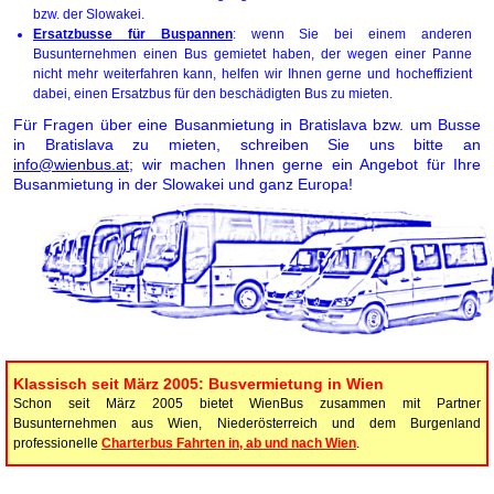
bzw. der Slowakei.
Ersatzbusse für Buspannen
: wenn Sie bei einem anderen
Busunternehmen einen Bus gemietet haben, der wegen einer Panne
nicht mehr weiterfahren kann, helfen wir Ihnen gerne und hocheffizient
dabei, einen Ersatzbus für den beschädigten Bus zu mieten.
Für Fragen über eine Busanmietung in Bratislava bzw. um Busse
in Bratislava zu mieten, schreiben Sie uns bitte an
info@wienbus.at
; wir machen Ihnen gerne ein Angebot für Ihre
Busanmietung in der Slowakei und ganz Europa!
Klassisch seit März 2005: Busvermietung in Wien
Schon seit März 2005 bietet WienBus zusammen mit Partner
Busunternehmen aus Wien, Niederösterreich und dem Burgenland
professionelle
Charterbus Fahrten in, ab und nach Wien
.